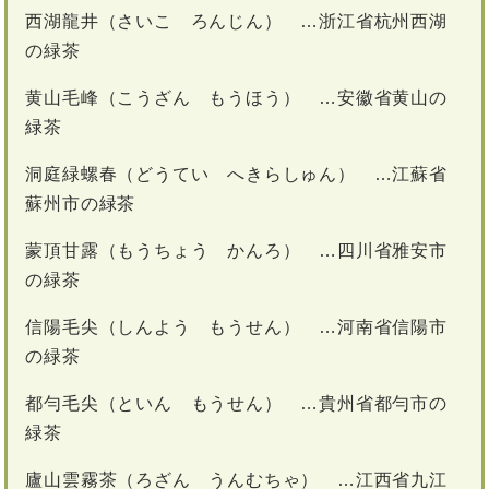
西湖龍井（さいこ ろんじん） …浙江省杭州西湖
の緑茶
黄山毛峰（こうざん もうほう） …安徽省黄山の
緑茶
洞庭緑螺春（どうてい へきらしゅん） …江蘇省
蘇州市の緑茶
蒙頂甘露（もうちょう かんろ） …四川省雅安市
の緑茶
信陽毛尖（しんよう もうせん） …河南省信陽市
の緑茶
都勻毛尖（といん もうせん） …貴州省都勻市の
緑茶
廬山雲霧茶（ろざん うんむちゃ） …江西省九江