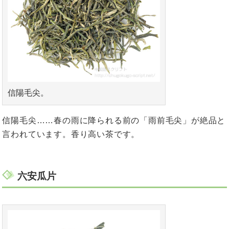
信陽毛尖。
信陽毛尖……春の雨に降られる前の「雨前毛尖」が絶品と
言われています。香り高い茶です。
六安瓜片