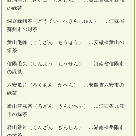
の緑茶
洞庭緑螺春（どうてい へきらしゅん） …江蘇省
蘇州市の緑茶
黄山毛峰（こうざん もうほう） …安徽省黄山の
緑茶
信陽毛尖（しんよう もうせん） …河南省信陽市
の緑茶
六安瓜片（ろくあん かへん） …安徽省六安市の
緑茶
廬山雲霧茶（ろざん うんむちゃ） …江西省九江
市の緑茶
君山銀針（くんざん ぎんしん） …湖南省岳陽市
の黄茶