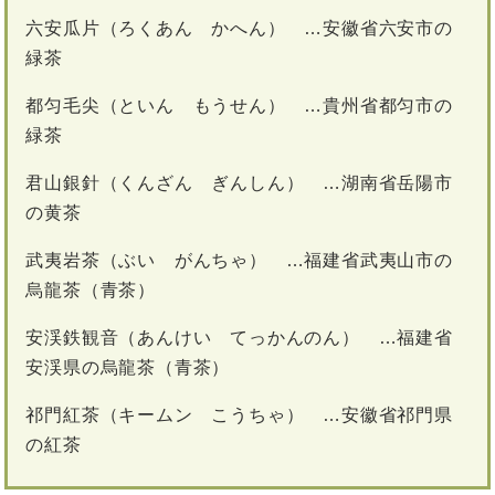
六安瓜片（ろくあん かへん） …安徽省六安市の
緑茶
都匀毛尖（といん もうせん） …貴州省都匀市の
緑茶
君山銀針（くんざん ぎんしん） …湖南省岳陽市
の黄茶
武夷岩茶（ぶい がんちゃ） …福建省武夷山市の
烏龍茶（青茶）
安渓鉄観音（あんけい てっかんのん） …福建省
安渓県の烏龍茶（青茶）
祁門紅茶（キームン こうちゃ） …安徽省祁門県
の紅茶