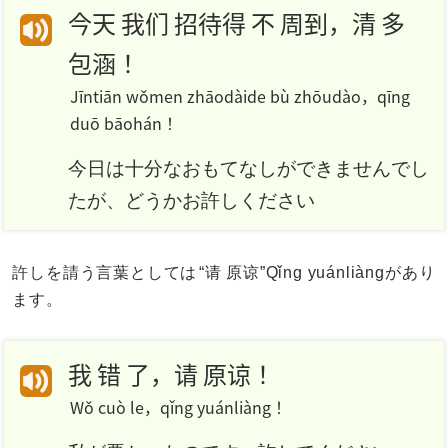
今天 我们 招待得 不 周到，清 多
包涵！
Jīntiān wǒmen zhāodàide bù zhōudào，qīng
duō bāohán！
今日は十分なおもてなしができませんでし
たが、どうかお許しください
許しを請う言葉としては
“请 原谅”Qǐng yuánliàng
があり
ます。
我 错 了，请 原谅！
Wǒ cuò le，qǐng yuánliàng！