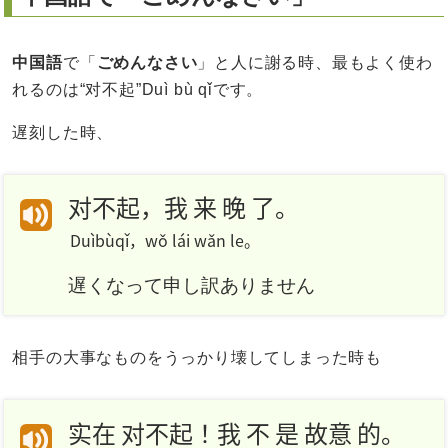
中国語
で「
ごめんなさい
」と人に謝る時、最もよく使わ
れるのは“对不起”Duì bù qǐです。
遅刻した時、
对不起，我 来 晚 了。
Duìbùqǐ，wǒ lái wǎn le。
遅くなって申し訳ありません
相手の大事なものをうっかり壊してしまった時も
实在 对不起！我 不 是 故意 的。