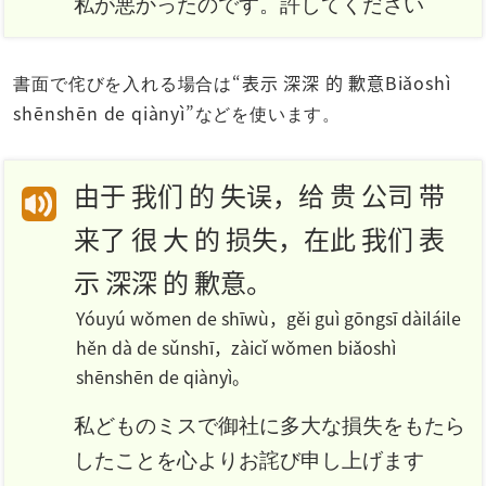
私が悪かったのです。許してください
“表示 深深 的 歉意Biǎoshì
書面で侘びを入れる場合は
shēnshēn de qiànyì”
などを使います。
由于 我们 的 失误，给 贵 公司 带
来了 很 大 的 损失，在此 我们 表
示 深深 的 歉意。
Yóuyú wǒmen de shīwù，gěi guì gōngsī dàiláile
hěn dà de sǔnshī，zàicǐ wǒmen biǎoshì
shēnshēn de qiànyì。
私どものミスで御社に多大な損失をもたら
したことを心よりお詫び申し上げます