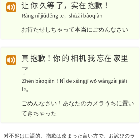
让 你 久等 了，实在 抱歉！
Ràng nǐ jiǔděng le，shízài bàoqiàn！
お待たせしちゃって本当にごめんなさい
真 抱歉！你 的 相机 我 忘在 家里
了
Zhēn bàoqiàn！Nǐ de xiàngjī wǒ wàngzài jiāli
le。
ごめんなさい！あなたのカメラうちに置い
てきちゃった
对不起は口語的、抱歉は改まった言い方で、お詫びのラ