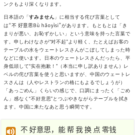
ンクもより深くなります。
日本語の「
すみません
」に相当する侘び言葉として
“不 好意思Bù hǎoyìsi”
は
があります。もともとは「き
まりが悪い、お恥ずかしい」という意味を持った言葉で
す。申しわけなさが“对不起”より軽く、たとえばお客の
テーブルの水をウェートレスさんがこぼしてしまった時
などに使います。日本のウェートレスさんだったら、平
身低頭して“实在抱歉！”（本当に申し訳ありません）レ
ベルの侘び言葉を使うと思いますが、中国のウェートレ
スさんは（人やレストランの格にもよるでしょうが）
「あっごめん」くらいの感じで、口調にまったく「ごめ
ん」感なく“不好意思”とつぶやきながらテーブルを拭き
ます。中国に来たなあと思う瞬間です。
不 好意思，能 帮 我 换 点 零钱