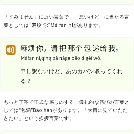
「すみません」に近い言葉で、「悪いけど」に当たる言
“麻烦 你”Má fan nǐ
葉としては
があります。
麻烦 你，请 把 那个 包 递给 我。
Máfan nǐ,qǐng bǎ nàge bāo dìgěi wǒ.
申し訳ないけど、あのカバン取ってくれ
る？
もっと丁寧で正式な感じのする、儀礼的な侘びの言葉と
しては
“包涵”Bāo hán
があります。「大目に見ていただ
きたい」という挨拶言葉です。