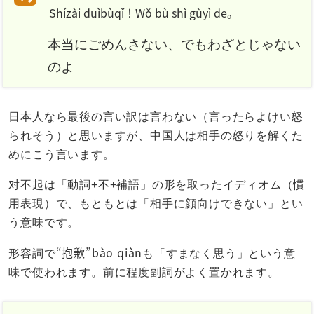
Shízài duìbùqǐ！Wǒ bù shì gùyì de。
本当にごめんさない、でもわざとじゃない
のよ
日本人なら最後の言い訳は言わない（言ったらよけい怒
られそう）と思いますが、中国人は相手の怒りを解くた
めにこう言います。
对不起は「動詞+不+補語」の形を取ったイディオム（慣
用表現）で、もともとは「相手に顔向けできない」とい
う意味です。
“抱歉”bào qiàn
形容詞で
も「すまなく思う」という意
味で使われます。前に程度副詞がよく置かれます。