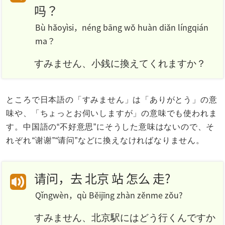
吗？
Bù hǎoyìsi，néng bāng wǒ huàn diǎn língqián
ma？
すみません、小銭に換えてくれますか？
ところで日本語の「すみません」は「ありがとう」の意
味や、「ちょっとお伺いしますが」の意味でも使われま
す。中国語の“不好意思”にそうした意味はないので、そ
れぞれ
“谢谢”“请问”
などに換えなければなりません。
请问，去 北京 站 怎么 走?
Qǐngwèn，qù Běijīng zhàn zěnme zǒu?
すみません、北京駅にはどう行くんですか