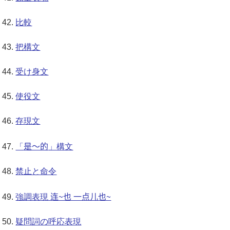
比較
把構文
受け身文
使役文
存現文
是～的
「
」構文
禁止と命令
连~也 一点儿也~
強調表現
疑問詞の呼応表現