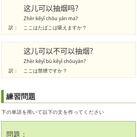
这儿可以抽烟吗?
Zhèr kěyǐ chōu yān ma?
訳：
ここはたばこは吸えますか？
这儿可以不可以抽烟?
Zhèr kěyǐ bù kěyǐ chōuyān?
訳：
ここは禁煙ですか？
練習問題
下の単語を用いて以下の文を作ってください
問題：