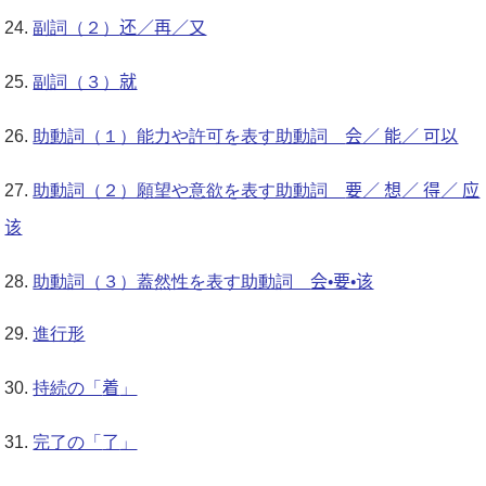
还／再／又
副詞（２）
就
副詞（３）
会／ 能／ 可以
助動詞（１）能力や許可を表す助動詞
要／ 想／ 得／ 应
助動詞（２）願望や意欲を表す助動詞
该
会・要・该
助動詞（３）蓋然性を表す助動詞
進行形
着
持続の「
」
了
完了の「
」