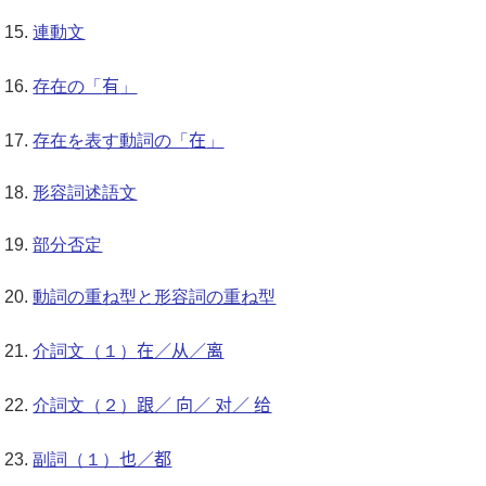
連動文
有
存在の「
」
在
存在を表す動詞の「
」
形容詞述語文
部分否定
動詞の重ね型と形容詞の重ね型
在／从／离
介詞文（１）
跟／ 向／ 对／ 给
介詞文（２）
也／都
副詞（１）