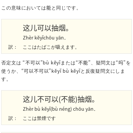
能
この意味においては
と同じです。
这儿可以抽烟。
Zhèr kěyǐchōu yān．
訳：
ここはたばこが吸えます。
“不可以”bù kěyǐ
“不能”
“吗”
否定文は
または
、疑問文は
を
“可以不可以”kěyǐ bù kěyǐ
使うか、
と反復疑問文にしま
す。
这儿不可以(不能)抽烟。
Zhèr bù kěyǐ(bù néng) chōu yān．
訳：
ここは禁煙です