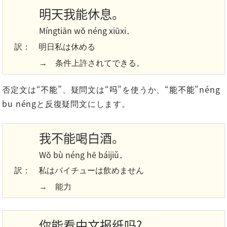
明天我能休息。
Míngtiān wǒ néng xiūxi．
訳：
明日私は休める
→ 条件上許されてできる。
“不能”
“吗”
“能不能”néng
否定文は
、疑問文は
を使うか、
bu néng
と反復疑問文にします。
我不能喝白酒。
Wǒ bù néng hē báijiǔ．
訳：
私はバイチューは飲めません
→ 能力
你能看中文报纸吗?