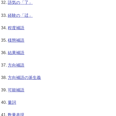
了
語気の「
」
过
経験の「
」
程度補語
様態補語
結果補語
方向補語
方向補語の派生義
可能補語
量詞
数量表現