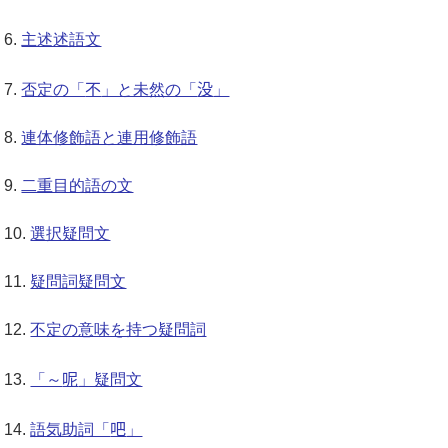
主述述語文
不
没
否定の「
」と未然の「
」
連体修飾語と連用修飾語
二重目的語の文
選択疑問文
疑問詞疑問文
不定の意味を持つ疑問詞
呢
「～
」疑問文
吧
語気助詞「
」