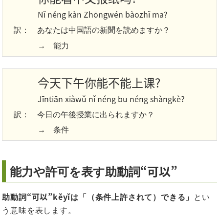
Nǐ néng kàn Zhōngwén bàozhǐ ma?
訳：
あなたは中国語の新聞を読めますか？
→ 能力
今天下午你能不能上课?
Jīntiān xiàwǔ nǐ néng bu néng shàngkè?
訳：
今日の午後授業に出られますか？
→ 条件
“可以”
能力や許可を表す助動詞
“可以”kěyǐ
助動詞
は「（条件上許されて）できる」
とい
う意味を表します。