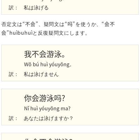
訳：
私は泳げる
“不会”
“吗”
“会不
否定文は
、疑問文は
を使うか、
会”huìbuhuì
と反復疑問文にします。
我不会游泳。
Wǒ bú huì yóuyǒng．
訳：
私は泳げません
你会游泳吗?
Nǐ huì yóuyǒng ma?
訳：
あなたは泳げますか？