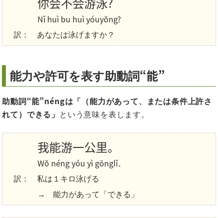
你会不会游泳?
Nǐ huì bu huì yóuyǒng?
訳：
あなたは泳げますか？
“能”
能力や許可を表す助動詞
“能”néng
助動詞
は「（能力があって、または条件上許さ
れて）できる」
という意味を表します。
我能游一公里。
Wǒ néng yóu yì gōnglǐ．
訳：
私は１キロ泳げる
→ 能力があって「できる」