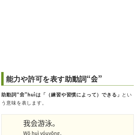
“会”
能力や許可を表す助動詞
“会”huì
助動詞
は「（練習や習慣によって）できる」
とい
う意味を表します。
我会游泳。
Wǒ huì yóuyǒng．