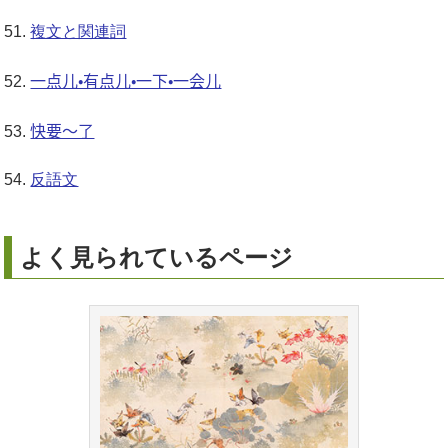
複文と関連詞
一点儿・有点儿・一下・一会儿
快要～了
反語文
よく見られているページ