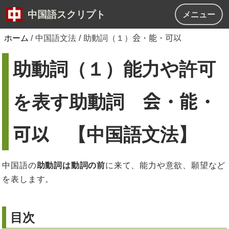
中国語スクリプト
メニュー
会
能
可以
ホーム
/
中国語文法
/
助動詞（１）
・
・
助動詞（１）能力や許可
会
能
を表す助動詞
・
・
可以
【中国語文法】
中国語の
助動詞は動詞の前
に来て、能力や意欲、願望など
を表します。
目次