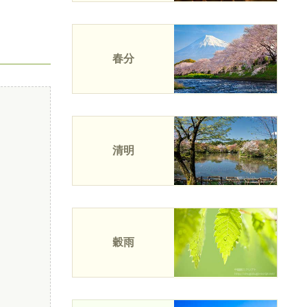
春分
清明
穀雨