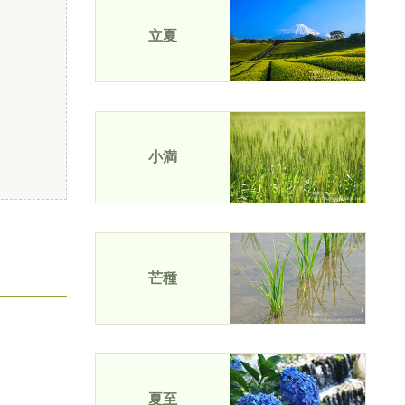
立夏
小満
芒種
夏至