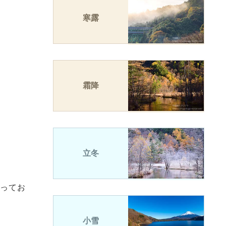
寒露
霜降
立冬
ってお
小雪