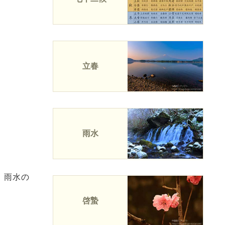
立春
雨水
、雨水の
啓蟄