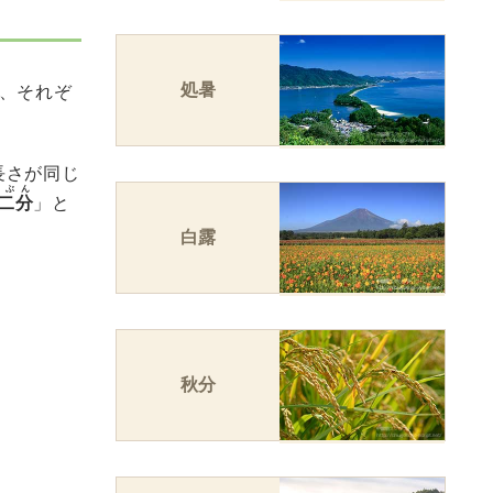
処暑
し、それぞ
長さが同じ
にぶん
二分
」と
白露
秋分