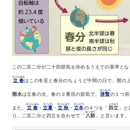
この二至二分が二十四節気を決めるうえでの基準とな
りっしゅん
立春
はこの冬至と春分のちょうど中間の日で、暦の
けいちつ
雨水
は立春の次、春の２番目の節気で、
啓蟄
の１つ前
りっしゅん
りっか
りっしゅう
りっとう
しりゅう
また、
立春
・
立夏
・
立秋
・
立冬
の４つを「
四立
」と
はっせつ
り、二至二分と四立を合わせて「
八節
」と言います。