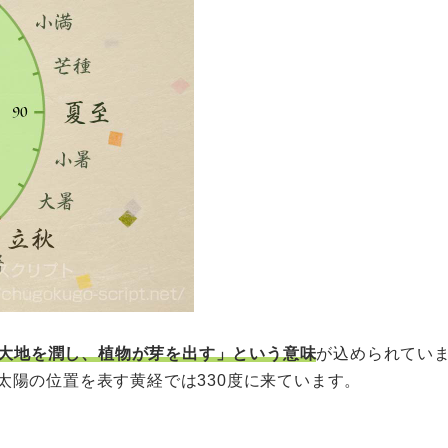
大地を潤し、植物が芽を出す」という意味
が込められてい
。太陽の位置を表す黄経では330度に来ています。