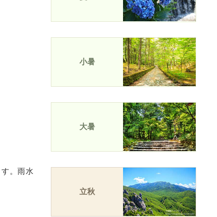
小暑
大暑
ます。雨水
立秋