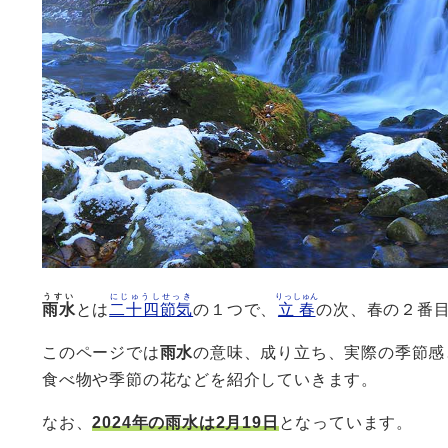
うすい
にじゅうしせっき
りっしゅん
雨水
とは
二十四節気
の１つで、
立春
の次、春の２番
このページでは
雨水
の意味、成り立ち、実際の季節感
食べ物や季節の花などを紹介していきます。
なお、
2024年の雨水は2月19日
となっています。