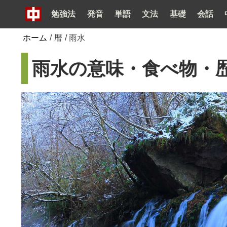
勉強法
発音
単語
文法
基礎
会話
ホーム
/
暦
/
雨水
雨水の意味・食べ物・