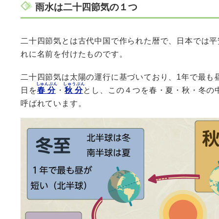
雨水は二十四節気の１つ
二十四節気とは古代中国で作られた暦で、日本では平
れに名前を付けたものです。
二十四節気は太陽の運行に基づいており、1年で最も
しゅんぶん
しゅうぶん
日を
春分
・
秋分
とし、この４つを春・夏・秋・冬の
呼ばれています。