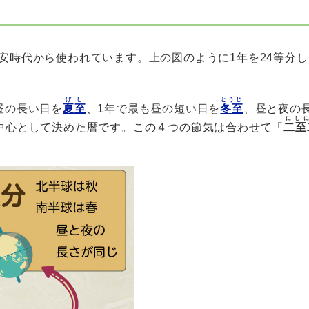
安時代から使われています。上の図のように1年を24等分
げし
とうじ
昼の長い日を
夏至
、1年で最も昼の短い日を
冬至
、昼と夜の
にし
中心として決めた暦です。この４つの節気は合わせて「
二至