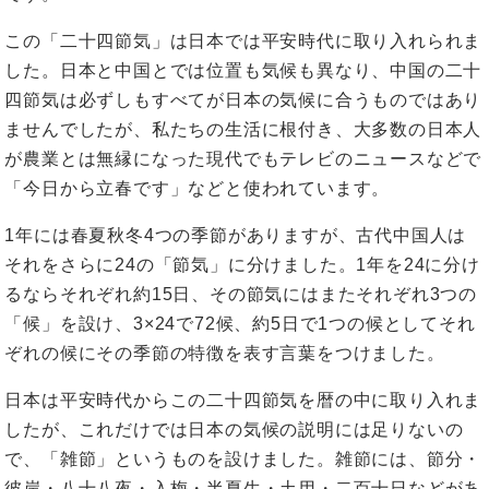
この「二十四節気」は日本では平安時代に取り入れられま
した。日本と中国とでは位置も気候も異なり、中国の二十
四節気は必ずしもすべてが日本の気候に合うものではあり
ませんでしたが、私たちの生活に根付き、大多数の日本人
が農業とは無縁になった現代でもテレビのニュースなどで
「今日から立春です」などと使われています。
1年には春夏秋冬4つの季節がありますが、古代中国人は
それをさらに24の「節気」に分けました。1年を24に分け
るならそれぞれ約15日、その節気にはまたそれぞれ3つの
「候」を設け、3×24で72候、約5日で1つの候としてそれ
ぞれの候にその季節の特徴を表す言葉をつけました。
日本は平安時代からこの二十四節気を暦の中に取り入れま
したが、これだけでは日本の気候の説明には足りないの
で、「雑節」というものを設けました。雑節には、節分・
彼岸・八十八夜・入梅・半夏生・土用・二百十日などがあ