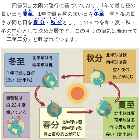
二十四節気は太陽の運行に基づいており、1年で最も昼の
げし
とうじ
長い日を
夏至
、1年で最も昼の短い日を
冬至
、昼と夜の長
しゅんぶん
しゅうぶん
さが同じ日を
春分
・
秋分
とし、この４つを春・夏・秋・
冬の中心として決めた暦です。この４つの節気は合わせて
にしにぶん
「
二至二分
」と呼ばれています。