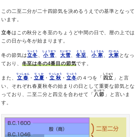
この二至二分が二十四節気を決めるうえでの基準となって
います。
立冬
はこの秋分と冬至のちょうど中間の日で、暦の上では
この日から冬が始まります。
りっとう
しょうせつ
たいせつ
とうじ
しょうかん
だいかん
冬の節気は
立冬
、
小雪
、
大雪
、
冬至
、
小寒
、
大寒
となっ
ており、
冬至は冬の4番目の節気
です。
りっしゅん
りっか
りっしゅう
りっとう
しりゅう
また、
立春
・
立夏
・
立秋
・
立冬
の４つを「
四立
」と言
い、それぞれ春夏秋冬の始まりの日として重要な節気とな
はっせつ
っており、二至二分と四立を合わせて「
八節
」と言いま
す。