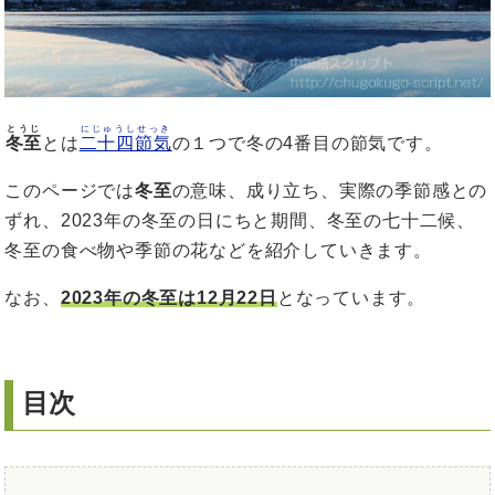
とうじ
にじゅうしせっき
冬至
とは
二十四節気
の１つで冬の4番目の節気です。
このページでは
冬至
の意味、成り立ち、実際の季節感との
ずれ、2023年の冬至の日にちと期間、冬至の七十二候、
冬至の食べ物や季節の花などを紹介していきます。
なお、
2023年の冬至は12月22日
となっています。
目次