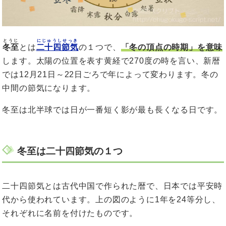
とうじ
にじゅうしせっき
冬至
とは
二十四節気
の１つで、
「冬の頂点の時期」を意味
します。太陽の位置を表す黄経で270度の時を言い、新暦
では12月21日～22日ごろで年によって変わります。冬の
中間の節気になります。
冬至は北半球では日が一番短く影が最も長くなる日です。
冬至は二十四節気の１つ
二十四節気とは古代中国で作られた暦で、日本では平安時
代から使われています。上の図のように1年を24等分し、
それぞれに名前を付けたものです。