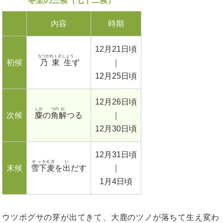
冬至の三候（七十二候）
内容
時期
12月21日頃
なつかれくさ
しょう
初候
乃東
生
ず
｜
12月25日頃
12月26日頃
しか
つの
お
次候
麋
の
角
解
つる
｜
12月30日頃
12月31日頃
せっか
むぎ
い
末候
雪下
麦
を
出
だす
｜
1月4日頃
ウツボグサの芽が出てきて、大鹿のツノが落ちて生え変わ