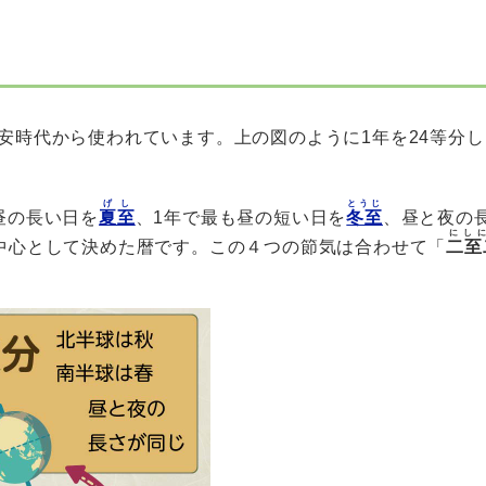
安時代から使われています。上の図のように1年を24等分
げし
とうじ
昼の長い日を
夏至
、1年で最も昼の短い日を
冬至
、昼と夜の
にし
中心として決めた暦です。この４つの節気は合わせて「
二至