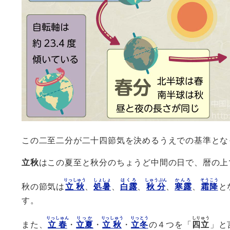
この二至二分が二十四節気を決めるうえでの基準とな
立秋
はこの夏至と秋分のちょうど中間の日で、暦の上
りっしゅう
しょしょ
はくろ
しゅうぶん
かんろ
そうこう
秋の節気は
立秋
、
処暑
、
白露
、
秋分
、
寒露
、
霜降
と
す。
りっしゅん
りっか
りっしゅう
りっとう
しりゅう
また、
立春
・
立夏
・
立秋
・
立冬
の４つを「
四立
」と