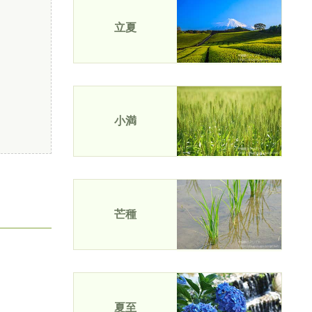
立夏
小満
芒種
夏至