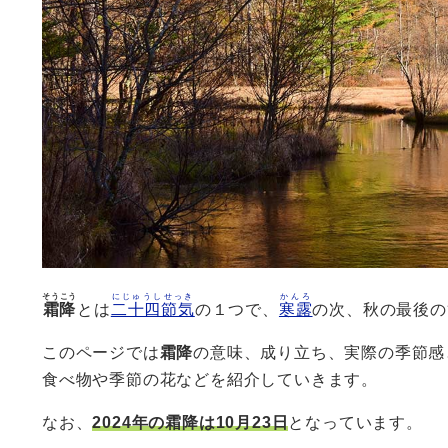
そうこう
にじゅうしせっき
かんろ
霜降
とは
二十四節気
の１つで、
寒露
の次、秋の最後の
このページでは
霜降
の意味、成り立ち、実際の季節感
食べ物や季節の花などを紹介していきます。
なお、
2024年の霜降は10月23日
となっています。