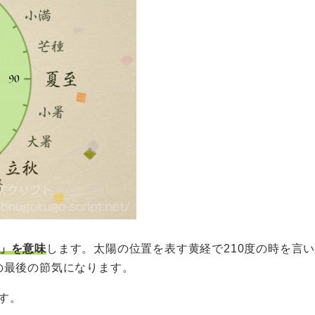
」を意味
します。太陽の位置を表す黄経で210度の時を言
秋の最後の節気になります。
す。