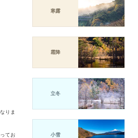
寒露
霜降
立冬
なりま
ってお
小雪