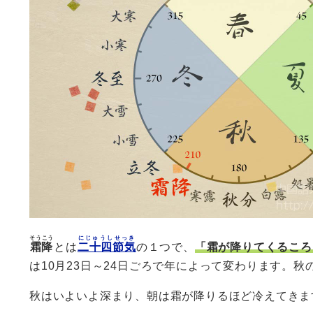
そうこう
にじゅうしせっき
霜降
とは
二十四節気
の１つで、
「霜が降りてくるころ
は10月23日～24日ごろで年によって変わります。
秋はいよいよ深まり、朝は霜が降りるほど冷えてきま