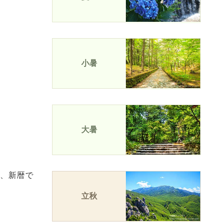
小暑
大暑
い、新暦で
立秋