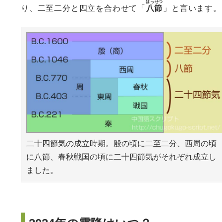
はっせつ
り、二至二分と四立を合わせて「
八節
」と言います。
二十四節気の成立時期。殷の頃に二至二分、西周の頃
に八節、春秋戦国の頃に二十四節気がそれぞれ成立し
ました。