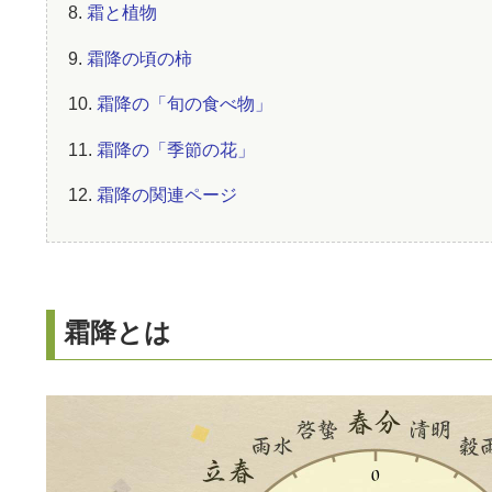
8.
霜と植物
9.
霜降の頃の柿
10.
霜降の「旬の食べ物」
11.
霜降の「季節の花」
12.
霜降の関連ページ
霜降とは