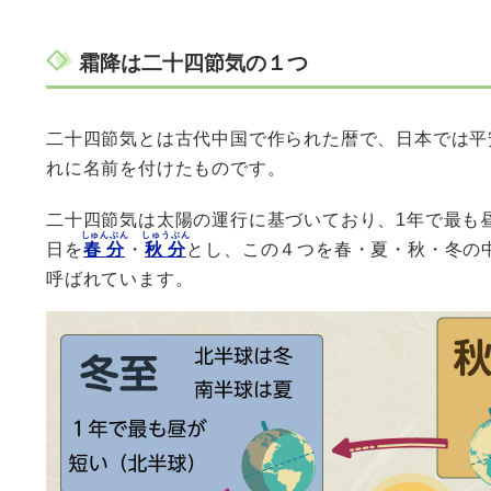
霜降は二十四節気の１つ
二十四節気とは古代中国で作られた暦で、日本では平
れに名前を付けたものです。
二十四節気は太陽の運行に基づいており、1年で最も
しゅんぶん
しゅうぶん
日を
春分
・
秋分
とし、この４つを春・夏・秋・冬の
呼ばれています。