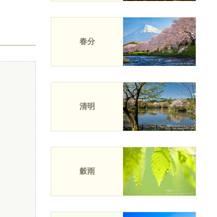
春分
清明
穀雨