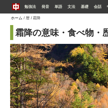
勉強法
発音
単語
文法
基礎
会話
ホーム
/
暦
/
霜降
霜降の意味・食べ物・