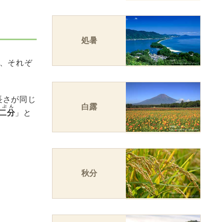
処暑
し、それぞ
長さが同じ
白露
にぶん
二分
」と
秋分