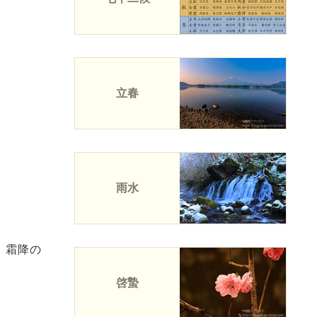
立春
雨水
、霜降の
啓蟄