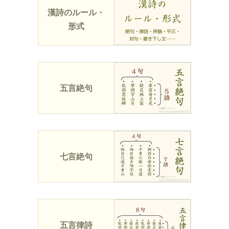
漢詩のルール・
形式
五言絶句
七言絶句
五言律詩