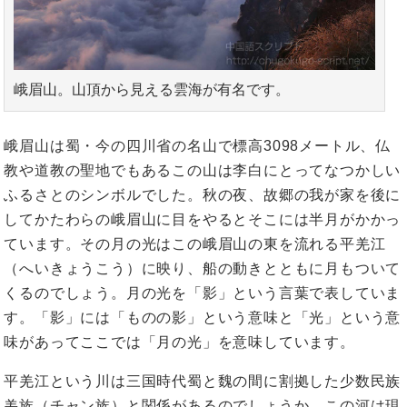
峨眉山。山頂から見える雲海が有名です。
峨眉山は蜀・今の四川省の名山で標高3098メートル、仏
教や道教の聖地でもあるこの山は李白にとってなつかしい
ふるさとのシンボルでした。秋の夜、故郷の我が家を後に
してかたわらの峨眉山に目をやるとそこには半月がかかっ
ています。その月の光はこの峨眉山の東を流れる平羌江
（へいきょうこう）に映り、船の動きとともに月もついて
くるのでしょう。月の光を「影」という言葉で表していま
す。「影」には「ものの影」という意味と「光」という意
味があってここでは「月の光」を意味しています。
平羌江という川は三国時代蜀と魏の間に割拠した少数民族
羌族（チャン族）と関係があるのでしょうか。この河は現