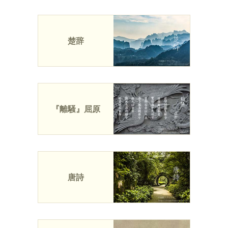
楚辞
『離騒』屈原
唐詩