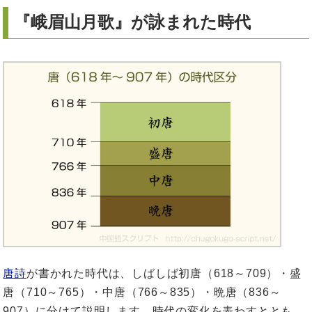
『峨眉山月歌』が詠まれた時代
唐詩
が書かれた時代は、しばしば初唐（618～709）・盛
唐（710～765）・中唐（766～835）・晩唐（836～
907）に分けて説明します。時代の変化を表わすととも