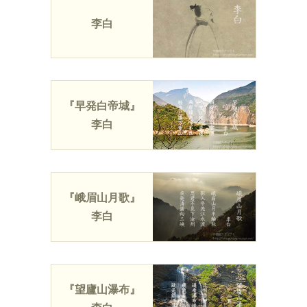
李白
『早発白帝城』
李白
『峨眉山月歌』
李白
『望廬山瀑布』