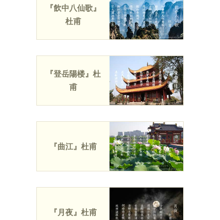
『飲中八仙歌』
杜甫
『登岳陽楼』杜
甫
『曲江』杜甫
『月夜』杜甫