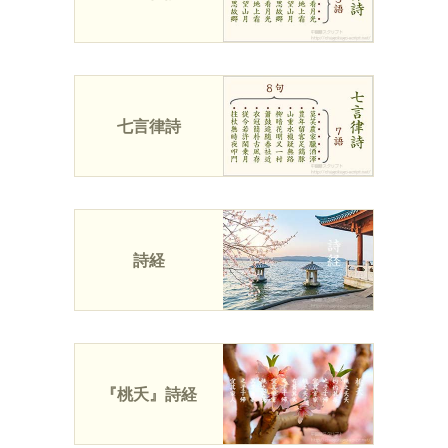
七言律詩
詩経
『桃夭』詩経