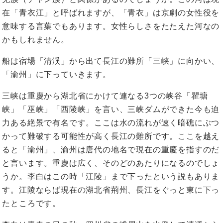
在「青衣江」と呼ばれますが、「青衣」は京劇の女性役を
意味する言葉でもあります。女性らしさをたたえた河なの
かもしれません。
船は宿場「清渓」から出て長江の難所「三峡」に向かい、
「渝州」に下っていきます。
三峡は重慶から湖北省にかけて連なる3つの峡谷「瞿塘
峡」「巫峡」「西陵峡」を言い、三峡ダムができた今も迫
力ある絶景で有名です。ここは水の流れが速く暗礁にぶつ
かって難破する可能性が高く長江の難所です。ここを越え
ると「渝州」、渝州は唐代の地名で現在の重慶を指すのだ
と言います。重慶は広く、そのどのあたりになるのでしょ
うか。李白はこの時「江陵」まで下ったという説もありま
す。江陵ならば現在の湖北省荊州、長江をぐっと東に下っ
たところです。