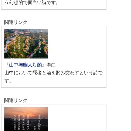
う幻想的で面白い詩です。
『
山中与幽人対酌
』李白
山中において隠者と酒を酌み交わすという詩で
す。