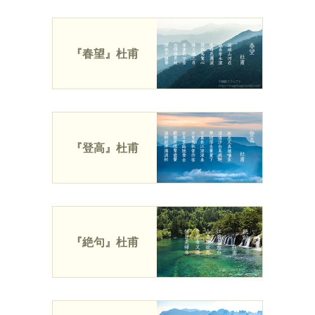
『春望』杜甫
『登高』杜甫
『絶句』杜甫