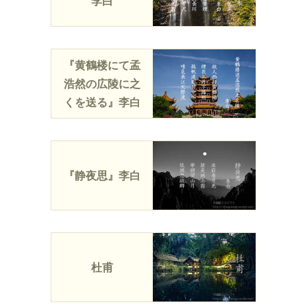
李白
『黄鶴楼にて孟
浩然の広陵に之
くを送る』李白
『静夜思』李白
杜甫