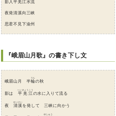
影入平羌江水流
夜発清溪向三峡
思君不見下渝州
『峨眉山月歌』の書き下し文
りん
峨眉山月 半
輪
の秋
へいきょうこう
影は
平羌江
の水に入りて流る
せいけい
夜
清溪
を発して 三峡に向かう
ゆしゅう