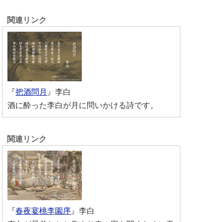
『
把酒問月
』李白
酒に酔った李白が月に問いかける詩です。
『
春夜宴桃李園序
』李白