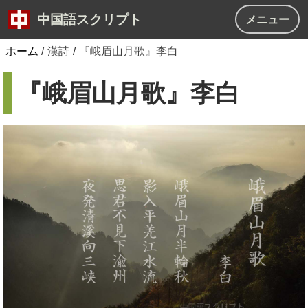
中国語スクリプト
メニュー
ホーム
/
漢詩
/
『峨眉山月歌』李白
『峨眉山月歌』李白