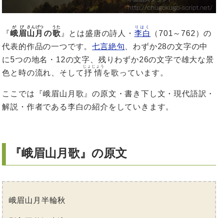
がび
さんげつ
うた
りはく
『
峨眉
山月
の
歌
』とは盛唐の詩人・
李白
（701～762）の
代表的作品の一つです。
七言絶句
、わずか28の文字の中
に5つの地名・12の文字、残りわずか26の文字で雄大な景
じょじょう
色と時の流れ、そして
抒情
を歌っています。
ここでは『峨眉山月歌』の原文・書き下し文・現代語訳・
解説・作者である李白の紹介をしていきます。
『峨眉山月歌』の原文
峨眉山月半輪秋