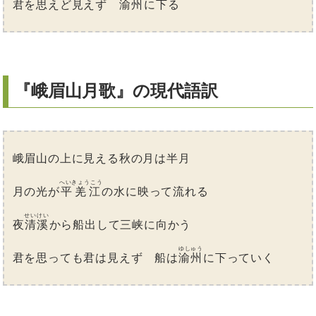
君を思えど見えず
渝州
に下る
『峨眉山月歌』の現代語訳
峨眉山の上に見える秋の月は半月
へいきょうこう
月の光が
平羌江
の水に映って流れる
せいけい
夜
清溪
から船出して三峡に向かう
ゆしゅう
君を思っても君は見えず 船は
渝州
に下っていく