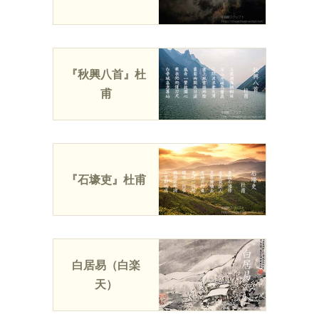
『秋興八首』杜
甫
『石壕吏』杜甫
白居易（白楽
天）