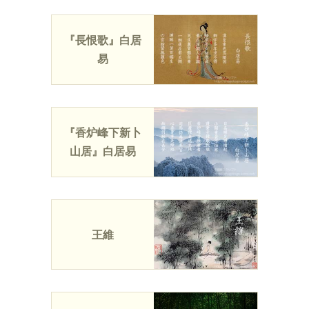
『長恨歌』白居
易
『香炉峰下新卜
山居』白居易
王維