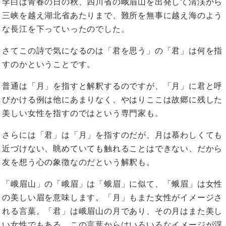
李白は青春の日の秋、四川省の峨眉山を出発して清渓から
三峡を越え湖北省あたりまで、難所を無事に越え海のよう
な長江を下っていったのでした。
さてこの詩で気になるのは「君を思う」の「君」は何を指
すのかということです。
普通は「月」を指すと解釈するのですが、「月」に君と呼
びかける例は他にあまりなく、やはりここは故郷に残した
美しい女性を指すのではという専門家も。
さらには「君」は「月」を指すのだが、月は慕わしくても
近づけない、眺めていても触れることはできない、だから
友を想う心の象徴なのだという解釈も。
「峨眉山」の「峨眉」は「蛾眉」に似て、「蛾眉」は女性
の美しい眉を意味します。「月」もまた女性がイメージさ
れる言葉。「君」は峨眉山の月であり、その月はまた美し
い女性でもある…この言葉からはいろいろなイメージが浮